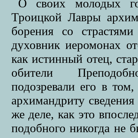
О своих молодых го
Троицкой Лавры архим
борения со страстям
духовник иеромонах о
как истинный отец, ста
обители Преподоб
подозревали его в том,
архимандриту сведения
же деле, как это впосле
подобного никогда не б