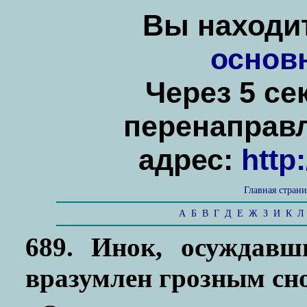
Вы находит
основ
Через 5 се
перенаправ
адрес:
http
Главная стран
А
Б
В
Г
Д
Е
Ж
З
И
К
Л
689. Инок, осуждавш
вразумлен грозным сн