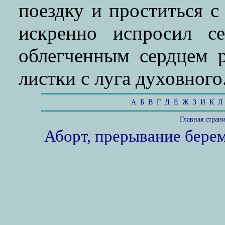
поездку и проститься с
искренно испросил с
облегченным сердцем р
листки с луга духовного.
А
Б
В
Г
Д
Е
Ж
З
И
К
Л
Главная стран
Аборт, прерывание бере