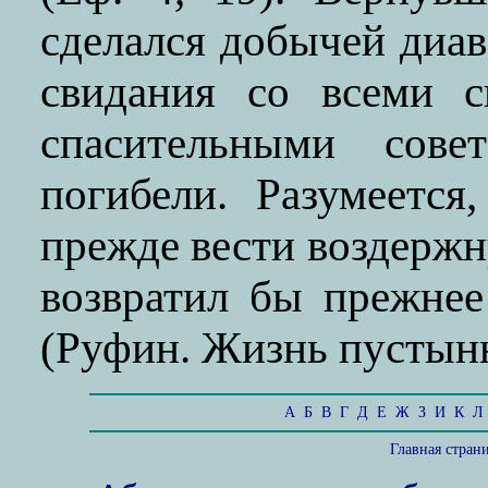
сделался добычей диав
свидания со всеми с
спасительными сов
погибели. Разумеетс
прежде вести воздержн
возвратил бы прежнее
(Руфин. Жизнь пустынн
А
Б
В
Г
Д
Е
Ж
З
И
К
Л
Главная стран