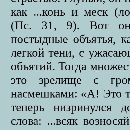
как ...конь и меск (л
(Пс. 31, 9). Вот о
постыдные объятья, к
легкой тени, с ужасаю
объятий. Тогда множес
это зрелище с гро
насмешками: «А! Это т
теперь низринулся д
слова: ...всяк вознося