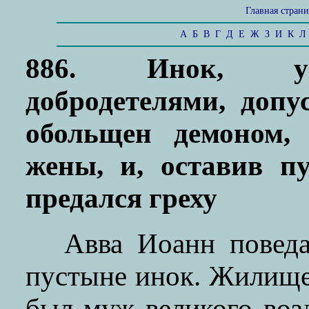
Главная стран
А
Б
В
Г
Д
Е
Ж
З
И
К
Л
886. Инок, ук
добродетелями, допу
обольщен демоном,
жены, и, оставив п
предался греху
Авва Иоанн поведа
пустыне инок. Жилище
был муж великого воз