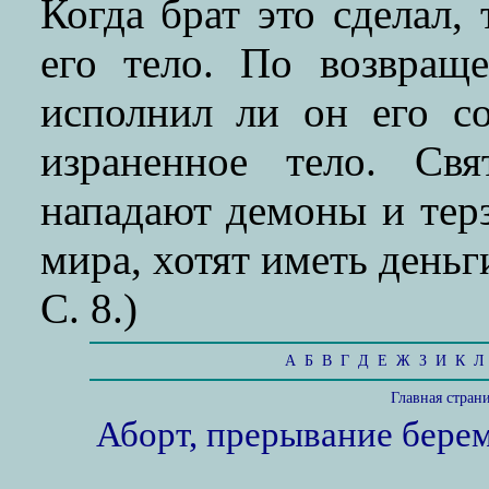
Когда брат это сделал,
его тело. По возвраще
исполнил ли он его со
израненное тело. Св
нападают демоны и терз
мира, хотят иметь деньг
С. 8.)
А
Б
В
Г
Д
Е
Ж
З
И
К
Л
Главная стран
Аборт, прерывание бере