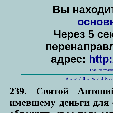
Вы находит
основ
Через 5 се
перенаправ
адрес:
http
Главная стран
А
Б
В
Г
Д
Е
Ж
З
И
К
Л
239. Святой Антони
имевшему деньги для 