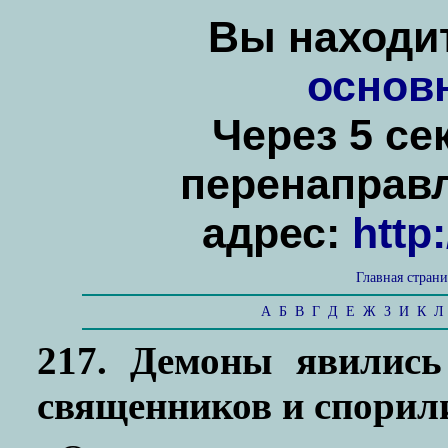
Вы находит
основ
Через 5 се
перенаправ
адрес:
http
Главная стран
А
Б
В
Г
Д
Е
Ж
З
И
К
Л
217. Демоны явились
священников и спорили