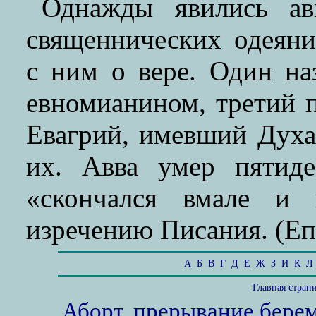
Однажды явились ав
священнических одеяни
с ним о вере. Один на
евномианином, третий 
Евагрий, имевший Духа
их. Авва умер пятиде
«скончался вмале и 
изречению Писания. (Еп.
А
Б
В
Г
Д
Е
Ж
З
И
К
Л
Главная стран
Аборт, прерывание бере