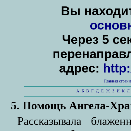
Вы находит
основ
Через 5 се
перенаправ
адрес:
http
Главная стран
А
Б
В
Г
Д
Е
Ж
З
И
К
Л
5. Помощь Ангела-Хран
Рассказывала блаже