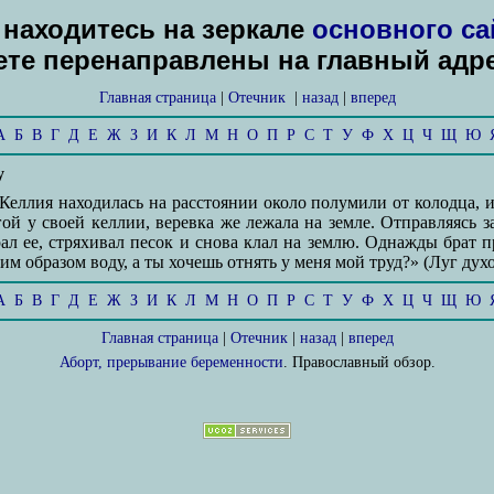
находитесь на зеркале
основного са
дете перенаправлены на главный адр
Главная страница
|
Отечник
|
назад
|
вперед
А
Б
В
Г
Д
Е
Ж
З
И
К
Л
М
Н
О
П
Р
С
Т
У
Ф
Х
Ц
Ч
Щ
Ю
у
 Келлия находилась на расстоянии около полумили от колодца, и
гой у своей келлии, веревка же лежала на земле. Отправляясь 
ал ее, стряхивал песок и снова клал на землю. Однажды брат 
ким образом воду, а ты хочешь отнять у меня мой труд?» (Луг духо
А
Б
В
Г
Д
Е
Ж
З
И
К
Л
М
Н
О
П
Р
С
Т
У
Ф
Х
Ц
Ч
Щ
Ю
Главная страница
|
Отечник
|
назад
|
вперед
Аборт, прерывание беременности
. Православный обзор.