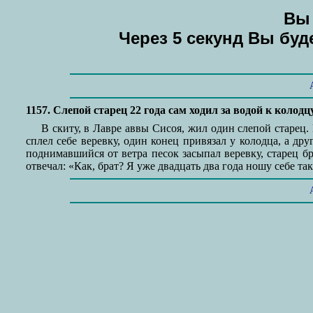
Вы 
Через 5 секунд Вы бу
1157. Слепой старец 22 года сам ходил за водой к колодц
В скиту, в Лавре аввы Сисоя, жил один слепой старец.
сплел себе веревку, один конец привязал у колодца, а дру
поднимавшийся от ветра песок засыпал веревку, старец бр
отвечал: «Как, брат? Я уже двадцать два года ношу себе та