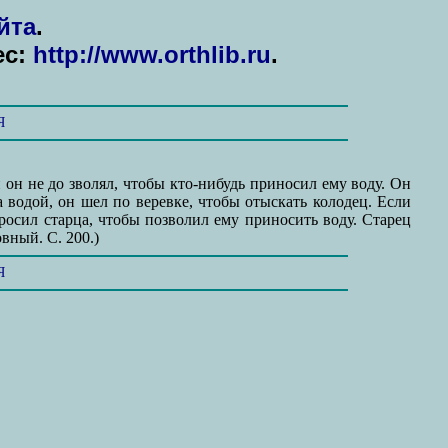
йта
.
ес:
http://www.orthlib.ru
.
Я
 он не до зволял, чтобы кто-нибудь приносил ему воду. Он
за водой, он шел по веревке, чтобы отыскать колодец. Если
просил старца, чтобы позволил ему приносить воду. Старец
вный. С. 200.)
Я