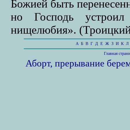
Божией быть перенесенн
но Господь устроил
нищелюбия». (Троицкий 
А
Б
В
Г
Д
Е
Ж
З
И
К
Л
Главная стран
Аборт, прерывание бере