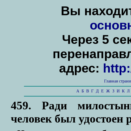
Вы находит
основ
Через 5 се
перенаправ
адрес:
http
Главная стран
А
Б
В
Г
Д
Е
Ж
З
И
К
Л
459. Ради милостын
человек был удостоен 