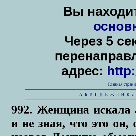
Вы находит
основ
Через 5 се
перенаправ
адрес:
http
Главная стран
А
Б
В
Г
Д
Е
Ж
З
И
К
Л
992. Женщина искала 
и не зная, что это он