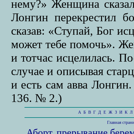
нему?» Женщина сказал
Лонгин перекрестил бо
сказав: «Ступай, Бог ис
может тебе помочь». Же
и тотчас исцелилась. По
случае и описывая старца
и есть сам авва Лонгин.
136. № 2.)
А
Б
В
Г
Д
Е
Ж
З
И
К
Л
Главная стран
Аборт, прерывание бере