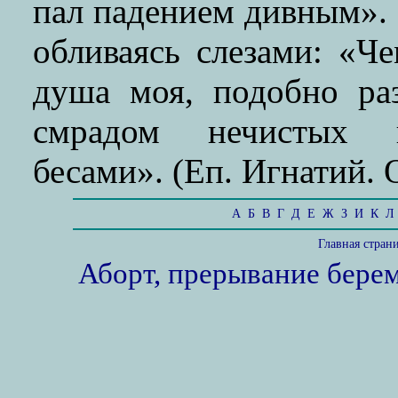
пал падением дивным».
обливаясь слезами: «Че
душа моя, подобно раз
смрадом нечистых 
бесами». (Еп. Игнатий. 
А
Б
В
Г
Д
Е
Ж
З
И
К
Л
Главная стран
Аборт, прерывание бере