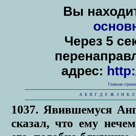
Вы находит
основ
Через 5 се
перенаправ
адрес:
http
Главная стран
А
Б
В
Г
Д
Е
Ж
З
И
К
Л
1037. Явившемуся Ан
сказал, что ему нече