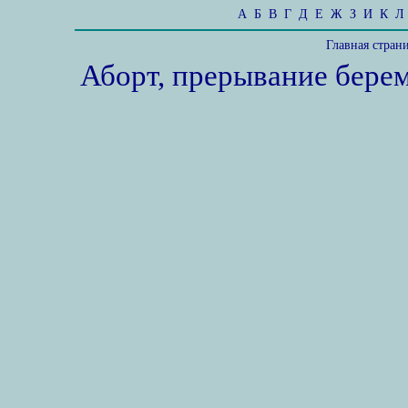
А
Б
В
Г
Д
Е
Ж
З
И
К
Л
Главная стран
Аборт, прерывание бере