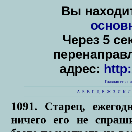
Вы находит
основ
Через 5 се
перенаправ
адрес:
http
Главная стран
А
Б
В
Г
Д
Е
Ж
З
И
К
Л
1091. Старец, ежего
ничего его не спраш