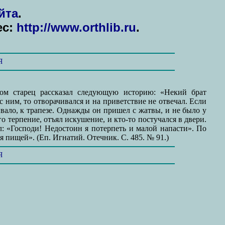
йта
.
ес:
http://www.orthlib.ru
.
Я
том старец рассказал следующую историю: «Некий брат
с ним, то отворачивался и на приветствие не отвечал. Если
ывало, к трапезе. Однажды он пришел с жатвы, и не было у
го терпение, отъял искушение, и кто-то постучался в двери.
л: «Господи! Недостоин я потерпеть и малой напасти». По
 пищей». (Еп. Игнатий. Отечник. С. 485. № 91.)
Я