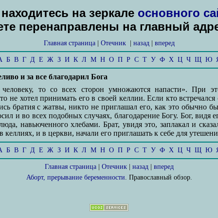
находитесь на зеркале
основного са
дете перенаправлены на главный адр
Главная страница
|
Отечник
|
назад
|
вперед
А
Б
В
Г
Д
Е
Ж
З
И
К
Л
М
Н
О
П
Р
С
Т
У
Ф
Х
Ц
Ч
Щ
Ю
ливо и за все благодарил Бога
 человеку, то со всех сторон умножаются напасти». При э
о не хотел принимать его в своей келлии. Если кто встречался 
лись братия с жатвы, никто не приглашал его, как это обычно б
сил и во всех подобных случаях, благодарение Богу. Бог, видя е
юда, навьюченного хлебами. Брат, увидя это, заплакал и сказа
еллиях, и в церкви, начали его приглашать к себе для утешения
А
Б
В
Г
Д
Е
Ж
З
И
К
Л
М
Н
О
П
Р
С
Т
У
Ф
Х
Ц
Ч
Щ
Ю
Главная страница
|
Отечник
|
назад
|
вперед
Аборт, прерывание беременности
. Православный обзор.