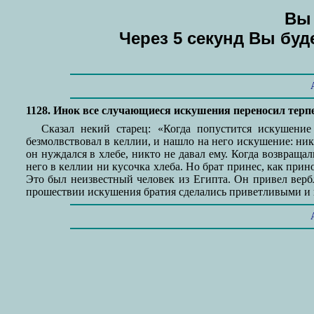
Вы 
Через 5 секунд Вы бу
1128. Инок все случающиеся искушения переносил терпе
Сказал некий старец: «Когда попустится искушение
безмолвствовал в келлии, и нашло на него искушение: никт
он нуждался в хлебе, никто не давал ему. Когда возвраща
него в келлии ни кусочка хлеба. Но брат принес, как прино
Это был неизвестный человек из Египта. Он привел вербл
прошествии искушения братия сделались приветливыми и в к