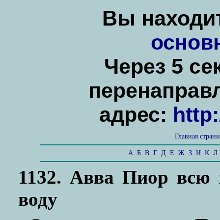
Вы находит
основ
Через 5 се
перенаправ
адрес:
http
Главная стран
А
Б
В
Г
Д
Е
Ж
З
И
К
Л
1132. Авва Пиор всю
воду