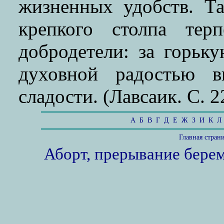
жизненных удобств. Т
крепкого столпа тер
добродетели: за горьк
духовной радостью в
сладости. (Лавсаик. С. 2
А
Б
В
Г
Д
Е
Ж
З
И
К
Л
Главная стран
Аборт, прерывание бере