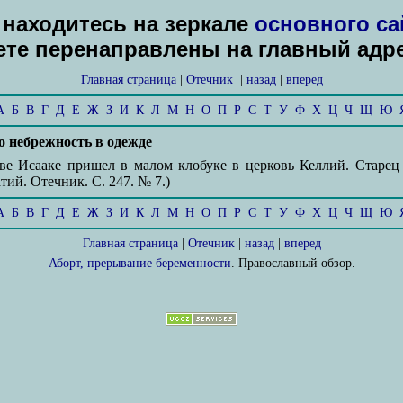
находитесь на зеркале
основного са
дете перенаправлены на главный адр
Главная страница
|
Отечник
|
назад
|
вперед
А
Б
В
Г
Д
Е
Ж
З
И
К
Л
М
Н
О
П
Р
С
Т
У
Ф
Х
Ц
Ч
Щ
Ю
о небрежность в одежде
вве Исааке пришел в малом клобуке в церковь Келлий. Старец 
тий. Отечник. С. 247. № 7.)
А
Б
В
Г
Д
Е
Ж
З
И
К
Л
М
Н
О
П
Р
С
Т
У
Ф
Х
Ц
Ч
Щ
Ю
Главная страница
|
Отечник
|
назад
|
вперед
Аборт, прерывание беременности
. Православный обзор.