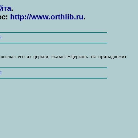
йта
.
ес:
http://www.orthlib.ru
.
Я
выслал его из церкви, сказав: «Церковь эта принадлежит
Я