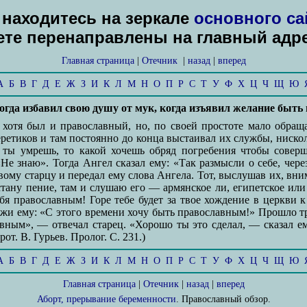
находитесь на зеркале
основного са
дете перенаправлены на главный адр
Главная страница
|
Отечник
|
назад
|
вперед
А
Б
В
Г
Д
Е
Ж
З
И
К
Л
М
Н
О
П
Р
С
Т
У
Ф
Х
Ц
Ч
Щ
Ю
тогда избавил свою душу от мук, когда изъявил желание быт
хотя был и православный, но, по своей простоте мало обраща
еретиков и там постоянно до конца выстаивал их службы, ниско
а ты умрешь, то какой хочешь обряд погребения чтобы совер
е знаю». Тогда Ангел сказал ему: «Так размысли о себе, чере
ому старцу и передал ему слова Ангела. Тот, выслушав их, вним
тану пение, там и слушаю его — армянское ли, египетское или
себя православным! Горе тебе будет за твое хождение в церкви
скажи ему: «С этого времени хочу быть православным!» Прошло т
авным», — отвечал старец. «Хорошо ты это сделал, — сказал е
от. В. Гурьев. Пролог. С. 231.)
А
Б
В
Г
Д
Е
Ж
З
И
К
Л
М
Н
О
П
Р
С
Т
У
Ф
Х
Ц
Ч
Щ
Ю
Главная страница
|
Отечник
|
назад
|
вперед
Аборт, прерывание беременности
. Православный обзор.