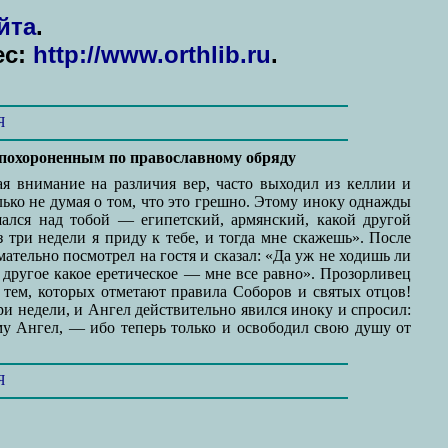
йта
.
ес:
http://www.orthlib.ru
.
Я
ь похороненным по православному обряду
я внимание на различия вер, часто выходил из келлии и
лько не думая о том, что это грешно. Этому иноку однажды
шался над тобой — египетский, армянский, какой другой
з три недели я приду к тебе, и тогда мне скажешь». После
ательно посмотрел на гостя и сказал: «Да уж не ходишь ли
 другое какое еретическое — мне все равно». Прозорливец
 к тем, которых отметают правила Соборов и святых отцов!
ри недели, и Ангел действительно явился иноку и спросил:
му Ангел, — ибо теперь только и освободил свою душу от
Я