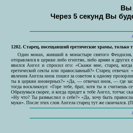
Вы 
Через 5 секунд Вы бу
1202. Старец, посещавший еретические храмы, только 
Один монах, живший в монастыре святого Феодосия, 
отправлялся в церкви либо египтян, либо армян и других 
явился Ангел и спросил его: «Скажи мне, старец, когд
еретической секты или православный?» Старец отвечал: «Н
явления Ангела инок пошел за советом к одному прозорлив
ты в церкви иноверных?» «Да, — отвечал инок, — где зас
тогда воскликнул: «Горе тебе, брат, хотя ты и считаешь 
Образумься скорее, и когда придет к тебе Ангел, тотчас 
«Ну что? Ты размыслил о себе?» «Да, хочу быть правосл
муки». После этих слов Ангела старец тут же скончался. (Пр