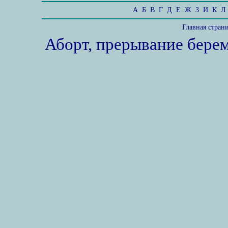
А
Б
В
Г
Д
Е
Ж
З
И
К
Л
Главная стран
Аборт, прерывание бере