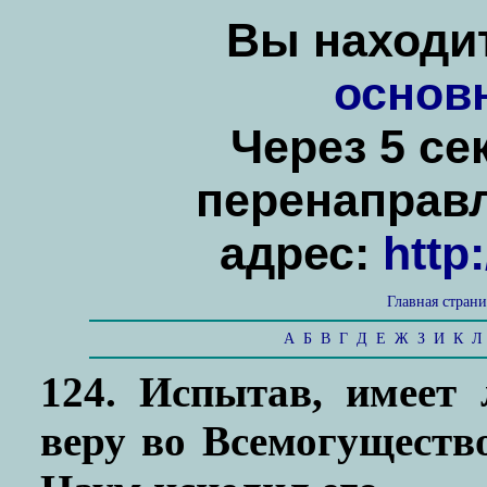
Вы находит
основ
Через 5 се
перенаправ
адрес:
http
Главная стран
А
Б
В
Г
Д
Е
Ж
З
И
К
Л
124. Испытав, имеет
веру во Всемогуществ