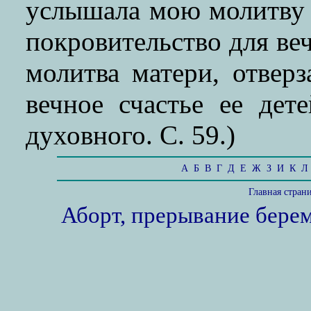
услышала мою молитву 
покровительство для ве
молитва матери, отвер
вечное счастье ее дет
духовного. С. 59.)
А
Б
В
Г
Д
Е
Ж
З
И
К
Л
Главная стран
Аборт, прерывание бере