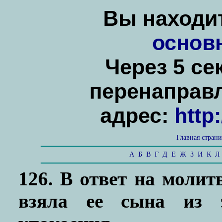
Вы находит
основ
Через 5 се
перенаправ
адрес:
http
Главная стран
А
Б
В
Г
Д
Е
Ж
З
И
К
Л
126. В ответ на моли
взяла ее сына из 