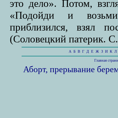
это дело». Потом, взгл
«Подойди и возьми
приблизился, взял по
(Соловецкий патерик. С.
А
Б
В
Г
Д
Е
Ж
З
И
К
Л
Главная стран
Аборт, прерывание бере