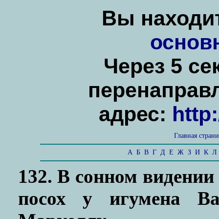
Вы находит
основ
Через 5 се
перенаправ
адрес:
http
Главная стран
А
Б
В
Г
Д
Е
Ж
З
И
К
Л
132. В сонном видени
посох у игумена Ва