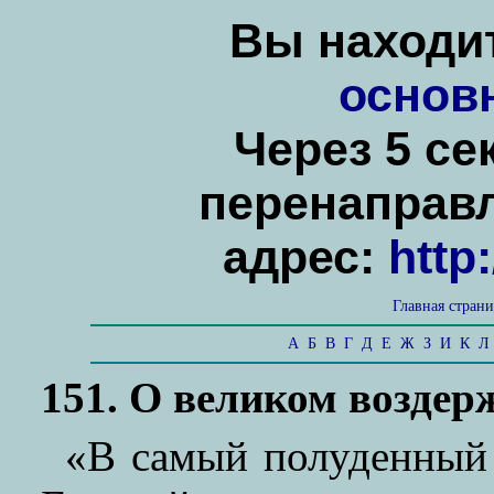
Вы находит
основ
Через 5 се
перенаправ
адрес:
http
Главная стран
А
Б
В
Г
Д
Е
Ж
З
И
К
Л
151. О великом возде
«В самый полуденный 