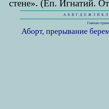
стене». (Еп. Игнатий. От
А
Б
В
Г
Д
Е
Ж
З
И
К
Л
Главная стран
Аборт, прерывание бере