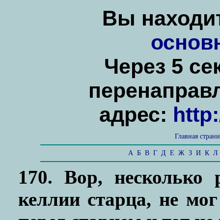
Вы находит
основ
Через 5 се
перенаправ
адрес:
http
Главная стран
А
Б
В
Г
Д
Е
Ж
З
И
К
Л
170. Вор, несколько
келлии старца, не мог