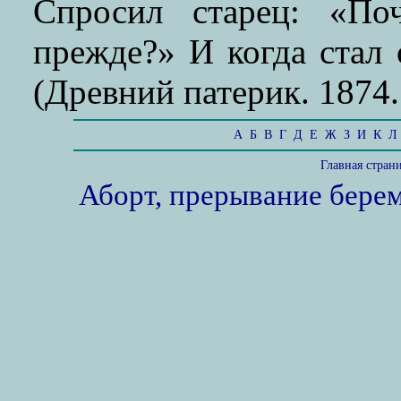
Спросил старец: «По
прежде?» И когда стал 
(Древний патерик. 1874.
А
Б
В
Г
Д
Е
Ж
З
И
К
Л
Главная стран
Аборт, прерывание бере