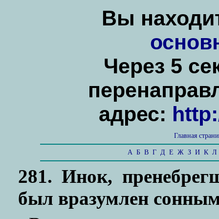
Вы находит
основ
Через 5 се
перенаправ
адрес:
http
Главная стран
А
Б
В
Г
Д
Е
Ж
З
И
К
Л
281. Инок, пренебрег
был вразумлен сонным