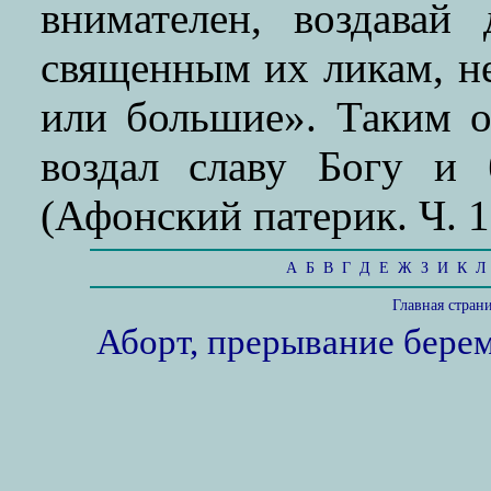
внимателен, воздавай
священным их ликам, не
или большие». Таким о
воздал славу Богу и 
(Афонский патерик. Ч. 1.
А
Б
В
Г
Д
Е
Ж
З
И
К
Л
Главная стран
Аборт, прерывание бере