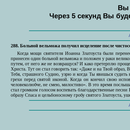
Вы 
Через 5 секунд Вы бу
288. Больной вельможа получил исцеление после чистос
Когда мощи святителя Иоанна Златоуста были перене
принесен один больной вельможа и положен у раки великого
путем, от него же не возвращуся? И како претерплю прощ
Христа. Тут он стал говорить так: «Даже и на Твой образ,
Тебя, страшного Судию, узрю и когда Ты явишься судить 
грехи перед святой иконой. Когда он кончил свою испов
человеколюбче, не смею, милостиво». В это время послыша
стал громким голосом воспевать благодарственные песни 
образу Спаса и цельбоносному гробу святого Златоуста, уше