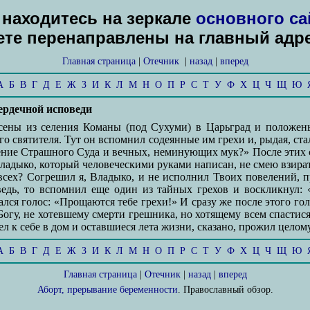
находитесь на зеркале
основного са
дете перенаправлены на главный адр
Главная страница
|
Отечник
|
назад
|
вперед
А
Б
В
Г
Д
Е
Ж
З
И
К
Л
М
Н
О
П
Р
С
Т
У
Ф
Х
Ц
Ч
Щ
Ю
ердечной исповеди
сены из селения Команы (под Сухуми) в Царьград и положен
 святителя. Тут он вспомнил содеянные им грехи и, рыдая, ста
ение Страшного Суда и вечных, неминующих мук?» После этих с
 Владыко, который человеческими руками написан, не смею взирать
всех? Согрешил я, Владыко, и не исполнил Твоих повелений, 
едь, то вспомнил еще один из тайных грехов и воскликнул: 
лся голос: «Прощаются тебе грехи!» И сразу же после этого го
Богу, не хотевшему смерти грешника, но хотящему всем спастис
л к себе в дом и оставшиеся лета жизни, сказано, прожил целомуд
А
Б
В
Г
Д
Е
Ж
З
И
К
Л
М
Н
О
П
Р
С
Т
У
Ф
Х
Ц
Ч
Щ
Ю
Главная страница
|
Отечник
|
назад
|
вперед
Аборт, прерывание беременности
. Православный обзор.