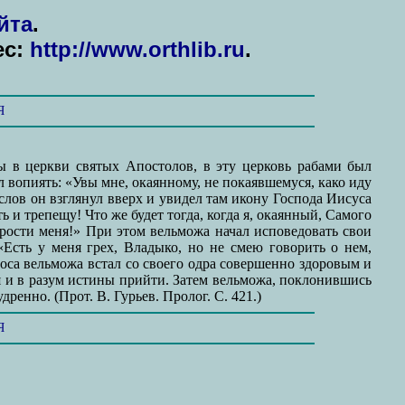
йта
.
ес:
http://www.orthlib.ru
.
Я
ы в церкви святых Апостолов, в эту церковь рабами был
л вопиять: «Увы мне, окаянному, не покаявшемуся, како иду
лов он взглянул вверх и увидел там икону Господа Иисуса
 и трепещу! Что же будет тогда, когда я, окаянный, Самого
прости меня!» При этом вельможа начал исповедовать свои
«Есть у меня грех, Владыко, но не смею говорить о нем,
лоса вельможа встал со своего одра совершенно здоровым и
я и в разум истины прийти. Затем вельможа, поклонившись
ренно. (Прот. В. Гурьев. Пролог. С. 421.)
Я