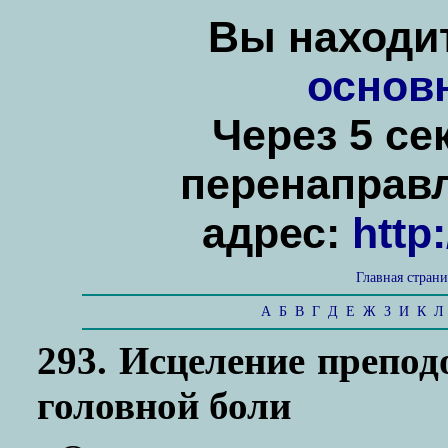
Вы находит
основ
Через 5 се
перенаправ
адрес:
http
Главная стран
А
Б
В
Г
Д
Е
Ж
З
И
К
Л
293. Исцеление препо
головной боли