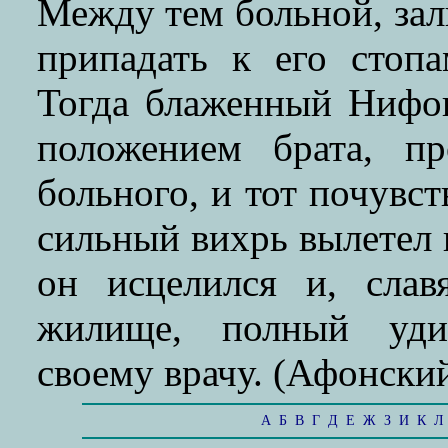
Между тем больной, зали
припадать к его стоп
Тогда блаженный Нифон
положением брата, п
больного, и тот почувст
сильный вихрь вылетел 
он исцелился и, слав
жилище, полный удив
своему врачу. (Афонский 
А
Б
В
Г
Д
Е
Ж
З
И
К
Л