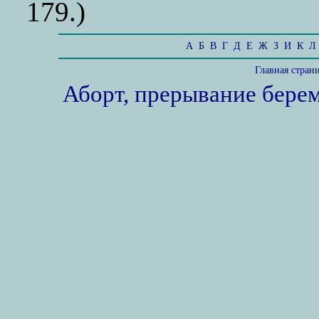
179.)
А
Б
В
Г
Д
Е
Ж
З
И
К
Л
Главная стран
Аборт, прерывание бере