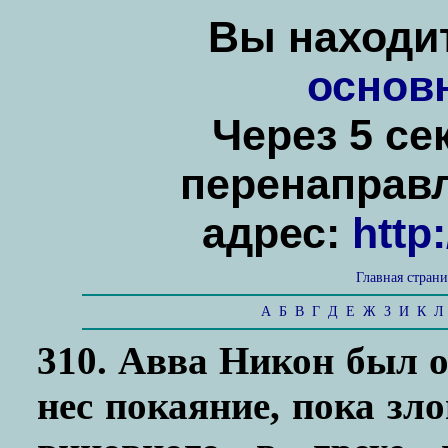
Вы находит
основ
Через 5 се
перенаправ
адрес:
http
Главная стран
А
Б
В
Г
Д
Е
Ж
З
И
К
Л
310. Авва Никон был о
нес покаяние, пока зло