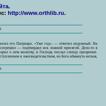
йта
.
ес:
http://www.orthlib.ru
.
Я
росил его Патриарх. «Уже год», — ответил недужный. На
о, согрешил — подтвердил иск ложной присягой. Дело-то я
ворил о нем молитву, и Господь послал слепцу прозрение.
ступлением и лжесвидетельством, но Бога обмануть нельзя,
Я