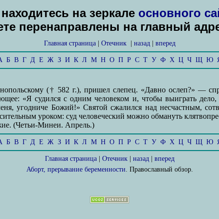
находитесь на зеркале
основного са
дете перенаправлены на главный адр
Главная страница
|
Отечник
|
назад
|
вперед
А
Б
В
Г
Д
Е
Ж
З
И
К
Л
М
Н
О
П
Р
С
Т
У
Ф
Х
Ц
Ч
Щ
Ю
опольскому († 582 г.), пришел слепец. «Давно ослеп?» — сп
дующее: «Я судился с одним человеком и, чтобы выиграть дел
меня, угодниче Божий!» Святой сжалился над несчастным, сот
сительным уроком: суд человеческий можно обмануть клятвопре
ие. (Четьи-Минеи. Апрель.)
А
Б
В
Г
Д
Е
Ж
З
И
К
Л
М
Н
О
П
Р
С
Т
У
Ф
Х
Ц
Ч
Щ
Ю
Главная страница
|
Отечник
|
назад
|
вперед
Аборт, прерывание беременности
. Православный обзор.