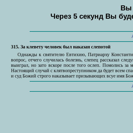
Вы 
Через 5 секунд Вы бу
315. За клевету человек был наказан слепотой
Однажды к святителю Евтихию, Патриарху Константин
вопрос, отчего случилась болезнь, слепец рассказал сле
выиграл, но зато вскоре после того ослеп. Помолись за 
Настоящий случай с клятвопреступником да будет всем спа
и суд Божий строго наказывает призывающих всуе имя Бож