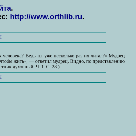
йта
.
ес:
http://www.orthlib.ru
.
Я
х человека? Ведь ты уже несколько раз их читал?» Мудрец
о, чтобы жить», — ответил мудрец. Видно, по представлению
ник духовный. Ч. 1. С. 28.)
Я