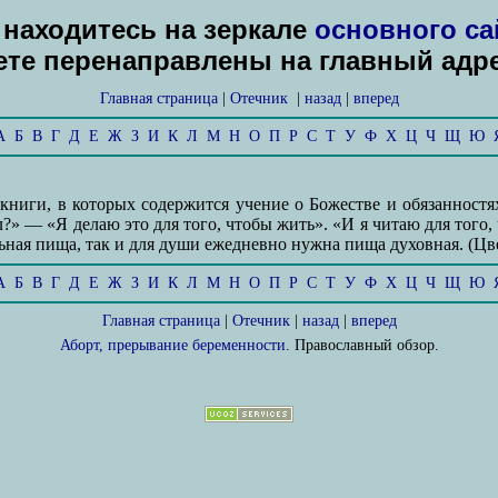
находитесь на зеркале
основного са
дете перенаправлены на главный адр
Главная страница
|
Отечник
|
назад
|
вперед
А
Б
В
Г
Д
Е
Ж
З
И
К
Л
М
Н
О
П
Р
С
Т
У
Ф
Х
Ц
Ч
Щ
Ю
книги, в которых содержится учение о Божестве и обязанностя
л?» — «Я делаю это для того, чтобы жить». «И я читаю для тог
ьная пища, так и для души ежедневно нужна пища духовная. (Цвет
А
Б
В
Г
Д
Е
Ж
З
И
К
Л
М
Н
О
П
Р
С
Т
У
Ф
Х
Ц
Ч
Щ
Ю
Главная страница
|
Отечник
|
назад
|
вперед
Аборт, прерывание беременности
. Православный обзор.