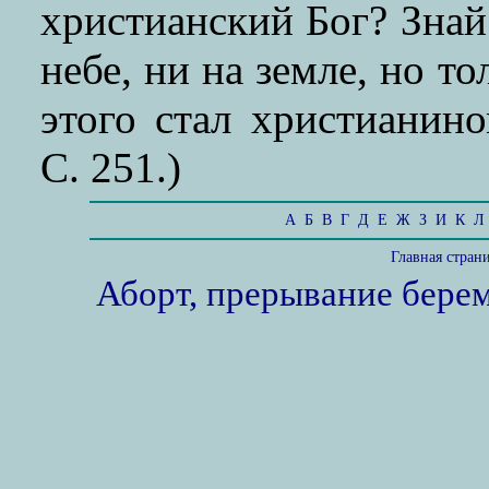
христианский Бог? Знай 
небе, ни на земле, но т
этого стал христианино
С. 251.)
А
Б
В
Г
Д
Е
Ж
З
И
К
Л
Главная стран
Аборт, прерывание бере