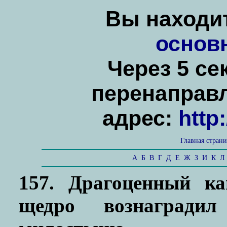
Вы находит
основ
Через 5 се
перенаправ
адрес:
http
Главная стран
А
Б
В
Г
Д
Е
Ж
З
И
К
Л
157. Драгоценный ка
щедро вознаградил