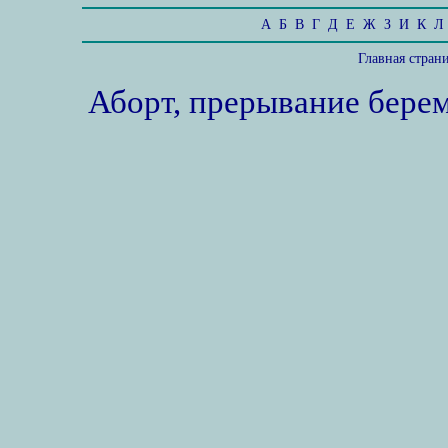
А
Б
В
Г
Д
Е
Ж
З
И
К
Л
Главная стран
Аборт, прерывание бере