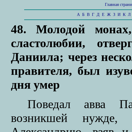
Главная стран
А
Б
В
Г
Д
Е
Ж
З
И
К
Л
48. Молодой монах
сластолюбии, отвер
Даниила; через неск
правителя, был изув
дня умер
Поведал авва Па
возникшей нужде,
Александрию, взяв и