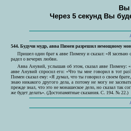
Вы 
Через 5 секунд Вы бу
544. Будучи мудр, авва Пимен разрешил немощному мона
Пришел один брат к авве Пимену и сказал: «Я засеваю 
радел о вечерях любви.
Авва Анувий, услышав об этом, сказал авве Пимену: «Н
авве Анувий спросил его: «Что ты мне говорил в тот раз
Пимен сказал ему: «Я думал, что ты говорил о своем брате,
знаю никакого другого дела, а потому не могу не засева
прежде знал, что это не монашеское дело, но сказал так с
же будет делать». (Достопамятные сказания. С. 194. № 22.)