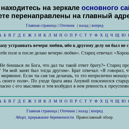
находитесь на зеркале
основного са
дете перенаправлены на главный адр
Главная страница
|
Отечник
|
назад
|
вперед
А
Б
В
Г
Д
Е
Ж
З
И
К
Л
М
Н
О
П
Р
С
Т
У
Ф
Х
Ц
Ч
Щ
Ю
ху устраивать вечери любви, ибо к другому делу он был не 
себе поле и после делаю вечерю любви». Старец отвечал: «Хорош
е боишься ли Бога, что дал ты такой ответ брату?» Старец пр
? Ум мой занят был тогда другим». Брат отвечал: «Я говорил, 
 мирянине. Если ты сам так делаешь, то это неприлично монаху».
ть своего поля». По уходе брата авва Анувий поклонился старц
огласно с его мыслями и тем возбудил в нем ревность к преуспея
А
Б
В
Г
Д
Е
Ж
З
И
К
Л
М
Н
О
П
Р
С
Т
У
Ф
Х
Ц
Ч
Щ
Ю
Главная страница
|
Отечник
|
назад
|
вперед
Аборт, прерывание беременности
. Православный обзор.