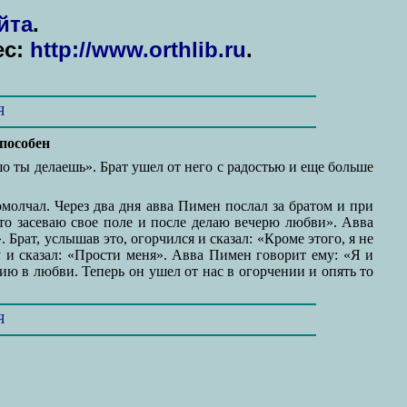
йта
.
ес:
http://www.orthlib.ru
.
Я
способен
о ты делаешь». Брат ушел от него с радостью и еще больше
омолчал. Через два дня авва Пимен послал за братом и при
что засеваю свое поле и после делаю вечерю любви». Авва
 Брат, услышав это, огорчился и сказал: «Кроме этого, я не
у и сказал: «Прости меня». Авва Пимен говорит ему: «Я и
нию в любви. Теперь он ушел от нас в огорчении и опять то
Я