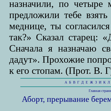
назначили, по четыре 
предложили тебе взять
меднице, ты согласился
так?» Сказал старец: 
Сначала я назначаю св
дадут». Прохожие попро
к его стопам. (Прот. В. Г
А
Б
В
Г
Д
Е
Ж
З
И
К
Л
Главная стран
Аборт, прерывание бере