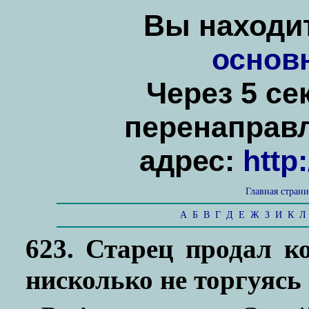
Вы находит
основ
Через 5 се
перенаправ
адрес:
http
Главная стран
А
Б
В
Г
Д
Е
Ж
З
И
К
Л
623. Старец продал к
нисколько не торгуясь