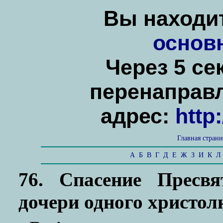
Вы находит
основ
Через 5 се
перенаправ
адрес:
http
Главная стран
А
Б
В
Г
Д
Е
Ж
З
И
К
Л
76. Спасение Пресв
дочери одного христол