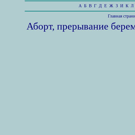
А
Б
В
Г
Д
Е
Ж
З
И
К
Л
Главная стран
Аборт, прерывание бере