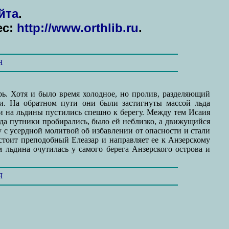
йта
.
ес:
http://www.orthlib.ru
.
Я
ь. Хотя и было время холодное, но пролив, разделяющий
и. На обратном пути они были застигнуты массой льда
и на льдины пустились спешно к берегу. Между тем Исаия
куда путники пробирались, было ей неблизко, а движущийся
 с усердной молитвой об избавлении от опасности и стали
 стоит преподобный Елеазар и направляет ее к Анзерскому
 льдина очутилась у самого берега Анзерского острова и
Я