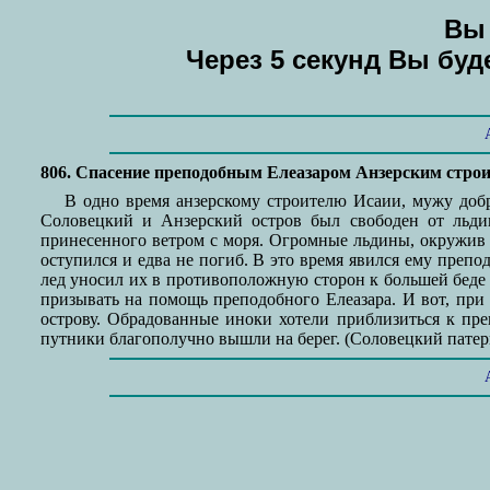
Вы 
Через 5 секунд Вы бу
806. Спасение преподобным Елеазаром Анзерским строит
В одно время анзерскому строителю Исаии, мужу доб
Соловецкий и Анзерский остров был свободен от льди
принесенного ветром с моря. Огромные льдины, окружив 
оступился и едва не погиб. В это время явился ему препо
лед уносил их в противоположную сторон к большей беде 
призывать на помощь преподобного Елеазара. И вот, при 
острову. Обрадованные иноки хотели приблизиться к пре
путники благополучно вышли на берег. (Соловецкий патери