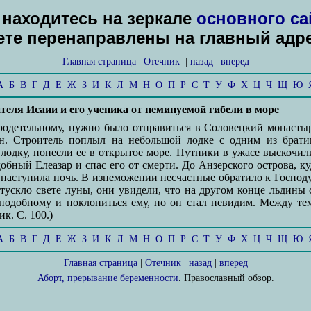
находитесь на зеркале
основного са
дете перенаправлены на главный адр
Главная страница
|
Отечник
|
назад
|
вперед
А
Б
В
Г
Д
Е
Ж
З
И
К
Л
М
Н
О
П
Р
С
Т
У
Ф
Х
Ц
Ч
Щ
Ю
еля Исаии и его ученика от неминуемой гибели в море
родетельному, нужно было отправиться в Соловецкий монастыр
н. Строитель поплыл на небольшой лодке с одним из брати
лодку, понесли ее в открытое море. Путники в ужасе выскочил
добный Елеазар и спас его от смерти. До Анзерского острова, 
наступила ночь. В изнеможении несчастные обратило к Господу
тускло свете луны, они увидели, что на другом конце льдины
подобному и поклониться ему, но он стал невидим. Между тем
к. С. 100.)
А
Б
В
Г
Д
Е
Ж
З
И
К
Л
М
Н
О
П
Р
С
Т
У
Ф
Х
Ц
Ч
Щ
Ю
Главная страница
|
Отечник
|
назад
|
вперед
Аборт, прерывание беременности
. Православный обзор.