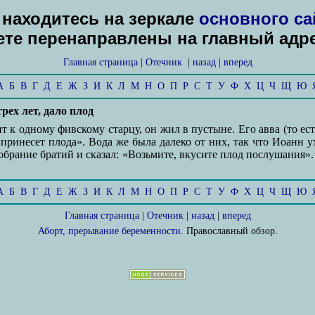
находитесь на зеркале
основного са
дете перенаправлены на главный адр
Главная страница
|
Отечник
|
назад
|
вперед
А
Б
В
Г
Д
Е
Ж
З
И
К
Л
М
Н
О
П
Р
С
Т
У
Ф
Х
Ц
Ч
Щ
Ю
рех лет, дало плод
 к одному фивскому старцу, он жил в пустыне. Его авва (то есть 
ринесет плода». Вода же была далеко от них, так что Иоанн ухо
собрание братий и сказал: «Возьмите, вкусите плод послушания».
А
Б
В
Г
Д
Е
Ж
З
И
К
Л
М
Н
О
П
Р
С
Т
У
Ф
Х
Ц
Ч
Щ
Ю
Главная страница
|
Отечник
|
назад
|
вперед
Аборт, прерывание беременности
. Православный обзор.