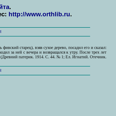
йта
.
ес:
http://www.orthlib.ru
.
Я
фивский старец), взяв сухое дерево, посадил его и сказал:
дил за ней с вечера и возвращался к утру. После трех лет
 (Древний патерик. 1914. С. 44. № 1; Ел. Игнатий. Отечник.
Я