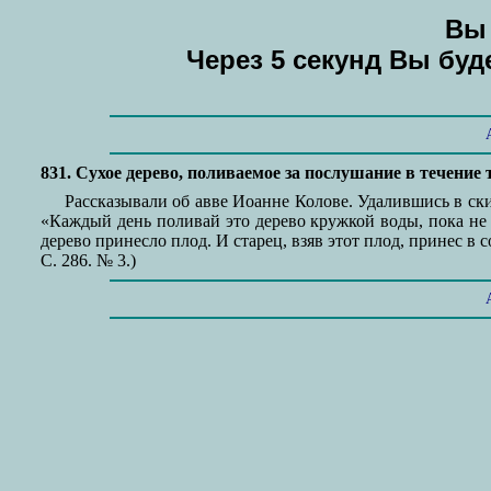
Вы 
Через 5 секунд Вы бу
831. Сухое дерево, поливаемое за послушание в течение т
Рассказывали об авве Иоанне Колове. Удалившись в скит
«Каждый день поливай это дерево кружкой воды, пока не п
дерево принесло плод. И старец, взяв этот плод, принес в 
С. 286. № 3.)