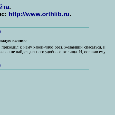
йта
.
ес:
http://www.orthlib.ru
.
Я
 малую келлию
приходил к нему какой-либо брат, желавший спасаться, и
ка он не найдет для него удобного жилища. И, оставив ему
Я