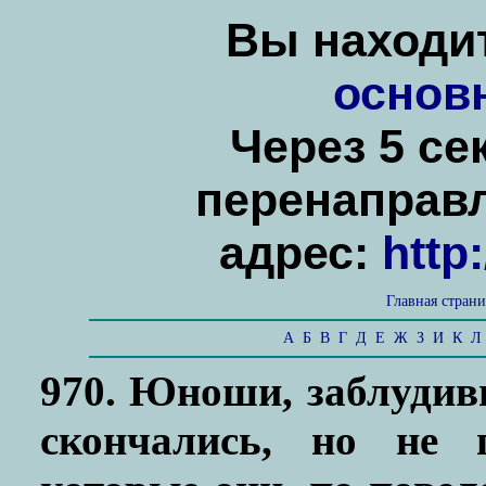
Вы находит
основ
Через 5 се
перенаправ
адрес:
http
Главная стран
А
Б
В
Г
Д
Е
Ж
З
И
К
Л
970. Юноши, заблудив
скончались, но не 