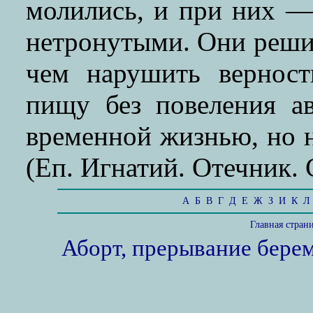
молились, и при них —
нетронутыми. Они реши
чем нарушить верност
пищу без повеления ав
временной жизнью, но н
(Еп. Игнатий. Отечник. 
А
Б
В
Г
Д
Е
Ж
З
И
К
Л
Главная стран
Аборт, прерывание бере