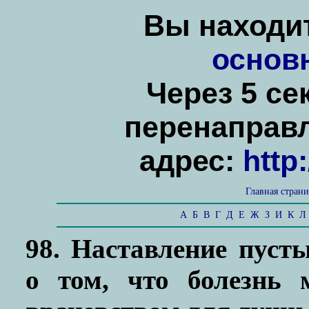
Вы находит
основ
Через 5 се
перенаправ
адрес:
http
Главная стран
А
Б
В
Г
Д
Е
Ж
З
И
К
Л
98. Наставление пуст
о том, что болезнь 