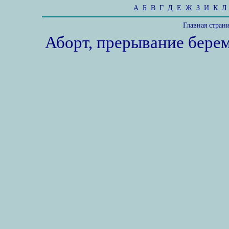
А
Б
В
Г
Д
Е
Ж
З
И
К
Л
Главная стран
Аборт, прерывание бере