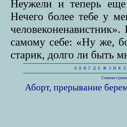
Неужели и теперь еще
Нечего более тебе у ме
человеконенавистник». 
самому себе: «Ну же, б
старик, долго ли быть мн
А
Б
В
Г
Д
Е
Ж
З
И
К
Л
Главная стран
Аборт, прерывание бере