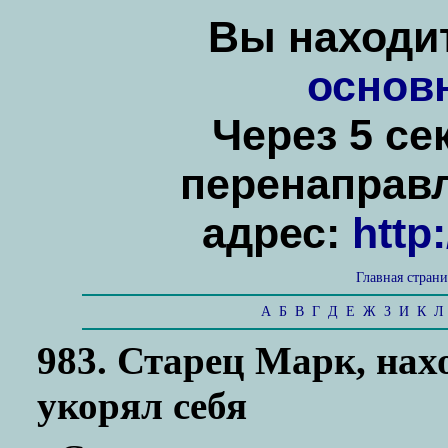
Вы находит
основ
Через 5 се
перенаправ
адрес:
http
Главная стран
А
Б
В
Г
Д
Е
Ж
З
И
К
Л
983. Старец Марк, нах
укорял себя