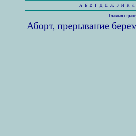
А
Б
В
Г
Д
Е
Ж
З
И
К
Л
Главная стран
Аборт, прерывание бере