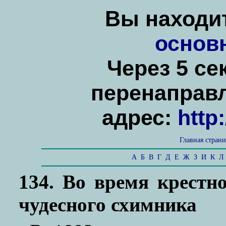
Вы находит
основ
Через 5 се
перенаправ
адрес:
http
Главная стран
А
Б
В
Г
Д
Е
Ж
З
И
К
Л
134. Во время крестн
чудесного схимника