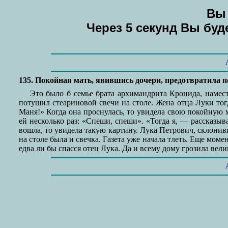
Вы 
Через 5 секунд Вы бу
135. Покойная мать, явившись дочери, предотвратила 
Это было б семье брата архимандрита Кронида, намест
потушил стеариновой свечи на столе. Жена отца Луки тог
Маня!» Когда она проснулась, то увидела свою покойную м
ей несколько раз: «Спеши, спеши». «Тогда я, — рассказыв
вошла, то увидела такую картину. Лука Петрович, склонивш
на столе была и свечка. Газета уже начала тлеть. Еще мом
едва ли бы спасся отец Лука. Да и всему дому грозила вели