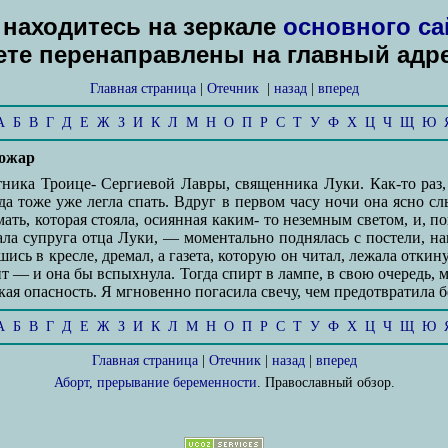
находитесь на зеркале
основного са
дете перенаправлены на главный адр
Главная страница
|
Отечник
|
назад
|
вперед
А
Б
В
Г
Д
Е
Ж
З
И
К
Л
М
Н
О
П
Р
С
Т
У
Ф
Х
Ц
Ч
Щ
Ю
пожар
ника Троице- Сергиевой Лавры, священника Луки. Как-то раз, 
да тоже уже легла спать. Вдруг в первом часу ночи она ясно с
ать, которая стояла, осиянная каким- то неземным светом, и, п
ала супруга отца Луки, — моментально поднялась с постели, нак
ись в кресле, дремал, а газета, которую он читал, лежала откину
ент — и она бы вспыхнула. Тогда спирт в лампе, в свою очередь, 
кая опасность. Я мгновенно погасила свечу, чем предотвратила бе
А
Б
В
Г
Д
Е
Ж
З
И
К
Л
М
Н
О
П
Р
С
Т
У
Ф
Х
Ц
Ч
Щ
Ю
Главная страница
|
Отечник
|
назад
|
вперед
Аборт, прерывание беременности
. Православный обзор.