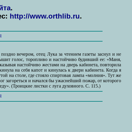
йта
.
ес:
http://www.orthlib.ru
.
Я
поздно вечером, отец Лука за чтением газеты заснул и не
лышит голос, торопливо и настойчиво будивший ее: «Маня,
оказывая настойчиво жестами на дверь кабинета, повторила
инула на себя капот и кинулась к двери кабинета. Когда я
той на столе, где стояло спиртовая лампа «молния». Тут же
мог загореться и начался бы ужаснейший пожар, от которого
ду». (Троицкие листки с луга духовного. С. 115.)
Я